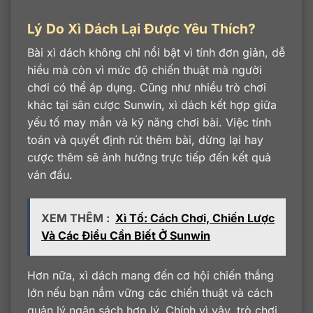
Lý Do Xì Dách Lại Được Yêu Thích?
Bài xì dách không chỉ nổi bật vì tính đơn giản, dễ
hiểu mà còn vì mức độ chiến thuật mà người
chơi có thể áp dụng. Cũng như nhiều trò chơi
khác tại sân cược Sunwin, xì dách kết hợp giữa
yếu tố may mắn và kỹ năng chơi bài. Việc tính
toán và quyết định rút thêm bài, dừng lại hay
cược thêm sẽ ảnh hưởng trực tiếp đến kết quả
ván đấu.
XEM THÊM :
Xì Tố: Cách Chơi, Chiến Lược
Và Các Điều Cần Biết Ở Sunwin
Hơn nữa, xì dách mang đến cơ hội chiến thắng
lớn nếu bạn nắm vững các chiến thuật và cách
quản lý ngân sách hợp lý. Chính vì vậy, trò chơi