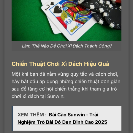
Làm Thế Nào Để Chơi Xì Dách Thành Công?
Chiến Thuật Chơi Xì Dách Hiệu Quả
Một khi bạn đã nắm vững quy tắc và cách chơi,
hãy bắt đầu áp dụng những chiến thuật đơn giản
sau để tăng cơ hội chiến thắng khi tham gia trò
chơi xì dách tại Sunwin:
XEM THÊM :
Bài Cào Sunwin - Trải
Nghiệm Trò Bài Đỏ Đen Đỉnh Cao 2025