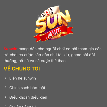
Bạn
Thắng
Lớn
Tại
Sunwin
Sunwin
mang đến cho người chơi cơ hội tham gia các
trò chơi cá cược hấp dẫn như tài xỉu, game bài đổi
thưởng, nổ hũ và cá cược thể thao.
VỀ CHÚNG TÔI
Liên hệ sunwin
Chính sách bảo mật
Điều khoản điều kiện
Quyền riêng tư