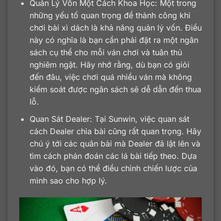
Quản Lý Vốn Một Cách Khoa Học: Một trong
những yếu tố quan trọng để thành công khi
chơi bài xì dách là khả năng quản lý vốn. Điều
này có nghĩa là bạn cần phải đặt ra một ngân
sách cụ thể cho mỗi ván chơi và tuân thủ
nghiêm ngặt. Hãy nhớ rằng, dù bạn có giỏi
đến đâu, việc chơi quá nhiều ván mà không
kiểm soát được ngân sách sẽ dễ dẫn đến thua
lỗ.
Quan Sát Dealer: Tại Sunwin, việc quan sát
cách Dealer chia bài cũng rất quan trọng. Hãy
chú ý tới các quân bài mà Dealer đã lật lên và
tìm cách phán đoán các lá bài tiếp theo. Dựa
vào đó, bạn có thể điều chỉnh chiến lược của
mình sao cho hợp lý.