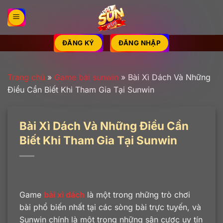
Bỏ
qua
nội
dung
ĐĂNG KÝ
ĐĂNG NHẬP
Trang chủ
»
Game bài sunwin
»
Bài Xì Dách Và Những
Điều Cần Biết Khi Tham Gia Tại Sunwin
Bài Xì Dách Và Những Điều Cần
Biết Khi Tham Gia Tại Sunwin
Game
bài xì dách
là một trong những trò chơi
bài phổ biến nhất tại các sòng bài trực tuyến, và
Sunwin chính là một trong những sân cược uy tín