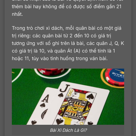
thêm bài hay không để có được số điểm gần 21
nhất.
Trong trò chơi xì dách, mỗi quân bài có một giá
trị riêng: các quân bài từ 2 đến 10 có giá trị
tương ứng với số ghi trên lá bài, các quân J, Q, K
có giá trị là 10, và quân Át (A) có thể tính là 1
hoặc 11, tùy vào tình huống trong ván bài.
Bài Xì Dách Là Gì?