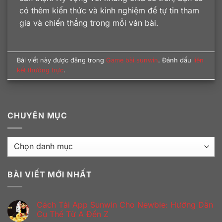
có thêm kiến thức và kinh nghiệm để tự tin tham
gia và chiến thắng trong mỗi ván bài.
Bài viết này được đăng trong
Game bài sunwin
. Đánh dấu
liên
kết thường trực
.
CHUYÊN MỤC
CHUYÊN
MỤC
BÀI VIẾT MỚI NHẤT
Cách Tải App Sunwin Cho Newbie: Hướng Dẫn
Cụ Thể Từ A Đến Z